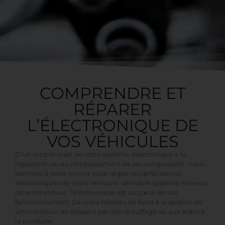
COMPRENDRE ET
RÉPARER
L’ÉLECTRONIQUE DE
VOS VÉHICULES
D’un simple reset de votre système électronique à la
réparation ou au remplacement de ses composants : nous
sommes à votre service pour régler les défaillances
électroniques de votre véhicule. Véritable système nerveux
de votre voiture, l’électronique est au cœur de son
fonctionnement. De votre tableau de bord à la gestion de
votre moteur, en passant par son chauffage ou aux aides à
la conduite.