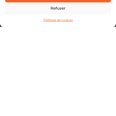
Refuser
Politique de cookies
Prendre Rendez-vous
DIAGNOSTIC ET
RÉPARATION DE VOS